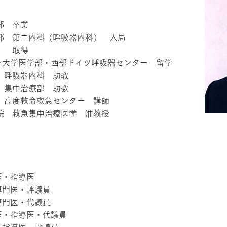
部 卒業
学部 第二内科（呼吸器内科） 入局
） 取得
ン大学医学部・西部ドイツ呼吸器センター 留学
院 呼吸器内科 助教
院 集中治療部 助教
院 高度救命救急センター 講師
学院 救急集中治療医学 准教授
医・指導医
専門医・評議員
専門医・代議員
医・指導医・代議員