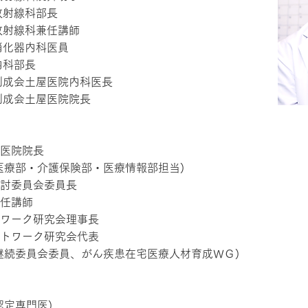
放射線科部長
放射線科兼任講師
消化器内科医員
内科部長
団創成会土屋医院内科医長
創成会土屋医院院長
医院院長
医療部・介護保険部・医療情報部担当)
討委員会委員長
任講師
ワーク研究会理事長
トワーク研究会代表
継続委員会委員、がん疾患在宅医療人材育成ＷＧ)
認定専門医)