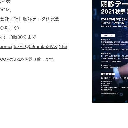
時00分
OOM）
会社／社）聴診データ研究会
00名まで）
火）18時00分まで
/forms.gle/PEQ59mmkeSiVXjNB8
OOMのURLをお送り致します。