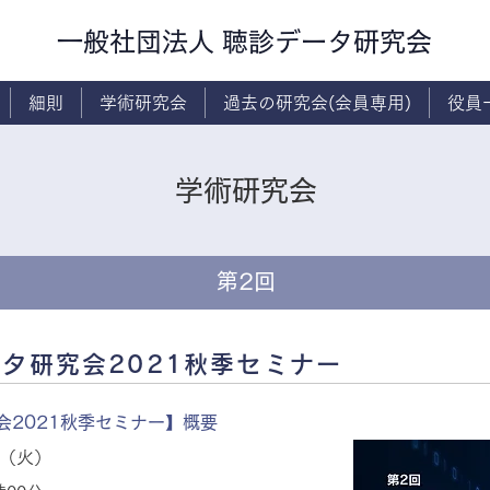
一般社団法人 聴診データ研究会
細則
学術研究会
過去の研究会(会員専用)
役員
​学術研究会
第2回
タ研究会2021秋季セミナー
会2021秋季セミナー】概要
日（火）