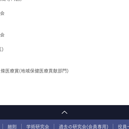
会
会
)
和上條医療賞(地域保健医療貢献部門)
細則
学術研究会
過去の研究会(会員専用)
役員