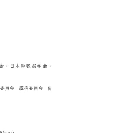
会・日本呼吸器学会・
成委員会 統括委員会 副
8年～）